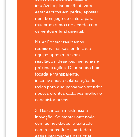
imutável e planos não devem
estar escritos em pedra, apostar
num bom jogo de cintura para
mudar os rumos de acordo com
os ventos é fundamental.
Na
enContact
realizamos
reuniões mensais onde cada
equipe apresenta seus
resultados, desafios, melhorias e
próximas ações. De maneira bem
focada e transparente,
incentivamos a colaboração de
todos para que possamos atender
nossos clientes cada vez melhor e
conquistar novos.
3. Buscar com insistência a
inovação.
Se manter antenado
com as novidades, atualizado
com o mercado e usar todas
essas informações para criar