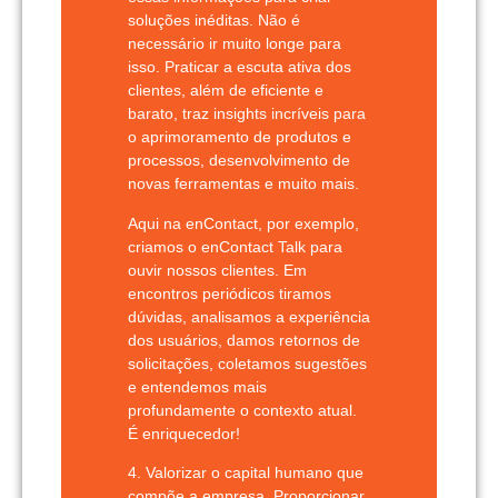
soluções inéditas. Não é
necessário ir muito longe para
isso. Praticar a escuta ativa dos
clientes, além de eficiente e
barato, traz insights incríveis para
o aprimoramento de produtos e
processos, desenvolvimento de
novas ferramentas e muito mais.
Aqui na
enContact
, por exemplo,
criamos o
enContact Talk
para
ouvir nossos clientes. Em
encontros periódicos tiramos
dúvidas, analisamos a experiência
dos usuários, damos retornos de
solicitações, coletamos sugestões
e entendemos mais
profundamente o contexto atual.
É enriquecedor!
4. Valorizar o capital humano que
compõe a empresa.
Proporcionar