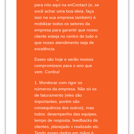
para nós aqui na
enContact
(e, se
você achar uma boa ideia, faça
isso na sua empresa também) é
mobilizar todos os setores da
empresa para garantir que nosso
cliente esteja no centro de tudo e
que nosso atendimento seja de
excelência.
Esses são hoje e serão nossos
compromissos para o ano que
vem. Confira!
1. Monitorar com rigor os
números da empresa.
Não só os
de faturamento (eles são
importantes, porém são
consequência dos outros), mas
todos: desempenho das equipes,
tempo de resposta, feedbacks de
clientes, planejado x realizado etc.
Tendo esses dados em mãos é