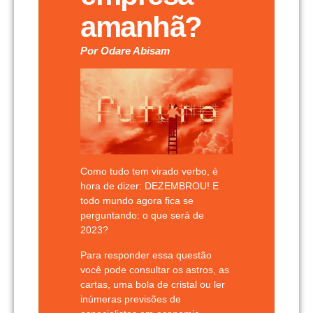
amanhã?
Por Odare Abisam
Como tudo tem virado verbo, é
hora de dizer: DEZEMBROU! E
todo mundo agora fica se
perguntando: o que será de
2023?
Para responder essa questão
você pode consultar os astros, as
cartas, uma bola de cristal ou ler
inúmeras previsões de