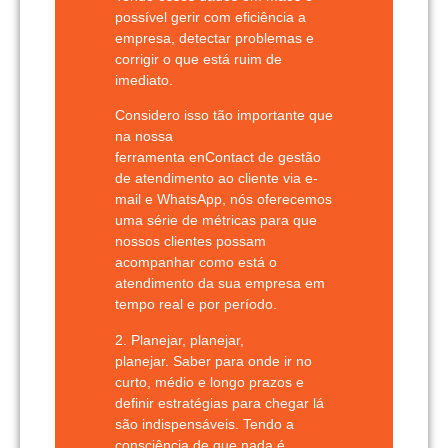
possível gerir com eficiência a
empresa, detectar problemas e
corrigir o que está ruim de
imediato.
Considero isso tão importante que
na nossa
ferramenta
enContact
de gestão
de atendimento ao cliente via e-
mail e WhatsApp, nós oferecemos
uma série de métricas para que
nossos clientes possam
acompanhar como está o
atendimento da sua empresa em
tempo real e por período.
2. Planejar, planejar,
planejar.
Saber para onde ir no
curto, médio e longo prazos e
definir estratégias para chegar lá
são indispensáveis. Tendo a
consciência de que nada é