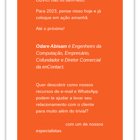
Para 2023, pense nisso hoje e já
coloque em ação amanhã.
Até o próximo!
Odare Abisam
é Engenheiro da
Computação, Empresário,
Cofundador e Diretor Comercial
da enContact.
odare@
Quer descobrir como nossos
recursos de e-mail e WhatsApp
podem te ajudar a levar seu
relacionamento com o cliente
para muito além do trivial?
Clique
aqui e agende uma
demonstração
com um de nossos
especialistas.