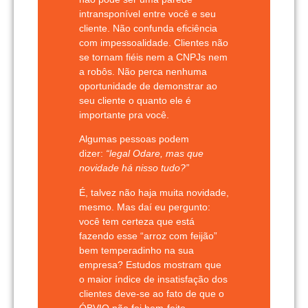
intransponível entre você e seu
cliente. Não confunda eficiência
com impessoalidade. Clientes não
se tornam fiéis nem a CNPJs nem
a robôs. Não perca nenhuma
oportunidade de demonstrar ao
seu cliente o quanto ele é
importante pra você.
Algumas pessoas podem
dizer:
“legal Odare, mas que
novidade há nisso tudo?”
É, talvez não haja muita novidade,
mesmo. Mas daí eu pergunto:
você tem certeza que está
fazendo esse “arroz com feijão”
bem temperadinho na sua
empresa? Estudos mostram que
o maior índice de insatisfação dos
clientes deve-se ao fato de que o
ÓBVIO não foi bem-feito.