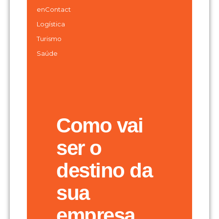
enContact
Logística
Turismo
Saúde
Como vai
ser o
destino da
sua
empresa