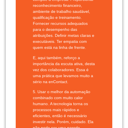
reconhecimento financeiro,
ambiente de trabalho saudável,
qualificação e treinamento.
Fornecer recursos adequados
para o desempenho das
atribuições. Definir metas claras e
executáveis. Ter empatia com
quem está na linha de frente.
E, aqui também, reforço a
importância da escuta ativa, desta
vez dos colaboradores. Essa é
uma prática que levamos muito a
sério na
enContact.
5. Usar o melhor da automação
combinado com muito calor
humano.
A tecnologia torna os
processos mais rápidos e
eficientes, então é necessário
investir nela. Porém, cuidado. Ela
não pode ser uma parede