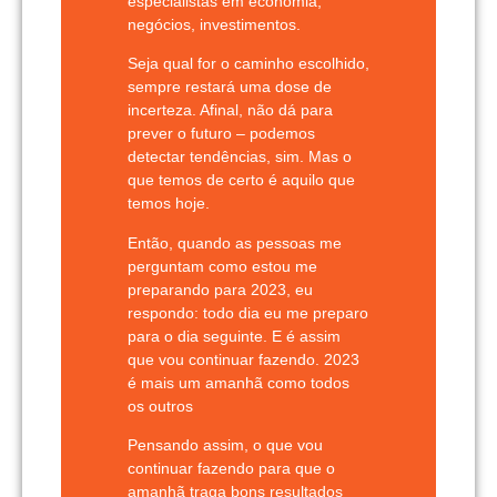
especialistas em economia,
negócios, investimentos.
Seja qual for o caminho escolhido,
sempre restará uma dose de
incerteza. Afinal, não dá para
prever o futuro – podemos
detectar tendências, sim. Mas o
que temos de certo é aquilo que
temos hoje.
Então, quando as pessoas me
perguntam como estou me
preparando para 2023, eu
respondo: todo dia eu me preparo
para o dia seguinte. E é assim
que vou continuar fazendo. 2023
é mais um amanhã como todos
os outros
Pensando assim, o que vou
continuar fazendo para que o
amanhã traga bons resultados