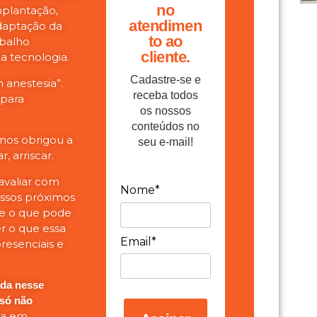
no
plantação,
atendimen
daptação da
to ao
abalho
cliente.
 tecnologia.
Cadastre-se e
 anestesia”.
receba todos
 para
os nossos
conteúdos no
nos obrigou a
seu e-mail!
, arriscar.
avaliar com
Nome*
nossos próximos
o e o que pode
er o que essa
Email*
resenciais e
ada nesse
 só não
la em