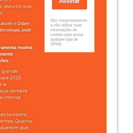
Assinar
e, assunto que,
e.
Nos comprometemos
assim o Odare
a não utilizar suas
ecnologia, pode
informações de
contato para enviar
qualquer tipo de
SPAM.
ramenta resolva
emente
.
ções
o grande
para 2023:
e a
, que sempre
de intensa
res também.
ientes. Quanto
s querem que