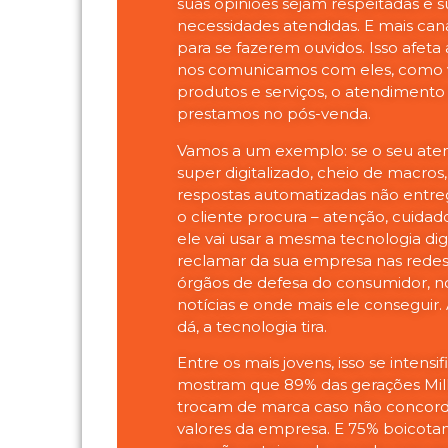
suas opiniões sejam respeitadas e s
necessidades atendidas. E mais can
para se fazerem ouvidos. Isso afet
nos comunicamos com eles, como
produtos e serviços, o atendimento
prestamos no pós-venda.
Vamos a um exemplo: se o seu at
super digitalizado, cheio de macros
respostas automatizadas não entre
o cliente procura – atenção, cuidado
ele vai usar a mesma tecnologia digi
reclamar da sua empresa nas redes 
órgãos de defesa do consumidor, no
notícias e onde mais ele conseguir.
dá, a tecnologia tira.
Entre os mais jovens, isso se intensif
mostram que 89% das gerações Mill
trocam de marca caso não conco
valores da empresa. E 75% boicot