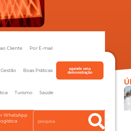
ao Cliente
Por E-mail
agende uma
Gestão
Boas Práticas
demonstração
Ú
tica
Turismo
Saúde
r WhatsApp
ogística