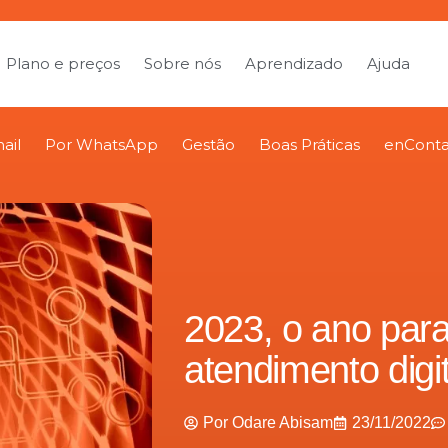
Plano e preços
Sobre nós
Aprendizado
Ajuda
ail
Por WhatsApp
Gestão
Boas Práticas
enConta
2023, o ano para
atendimento digit
Por
Odare Abisam
23/11/2022