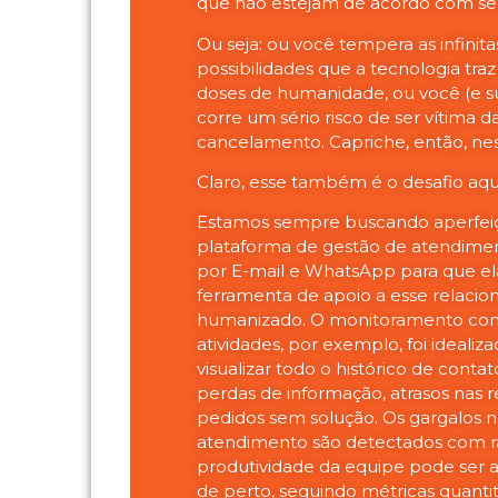
que não estejam de acordo com seu
Ou seja: ou você tempera as infinita
possibilidades que a tecnologia tr
doses de humanidade, ou você (e 
corre um sério risco de ser vítima d
cancelamento. Capriche, então, nes
Claro, esse também é o desafio aq
Estamos sempre buscando aperfeiç
plataforma de gestão de atendimen
por E-mail e WhatsApp para que el
ferramenta de apoio a esse relaci
humanizado. O monitoramento co
atividades, por exemplo, foi idealiz
visualizar todo o histórico de contat
perdas de informação, atrasos nas r
pedidos sem solução. Os gargalos 
atendimento são detectados com r
produtividade da equipe pode se
de perto, seguindo métricas quantit