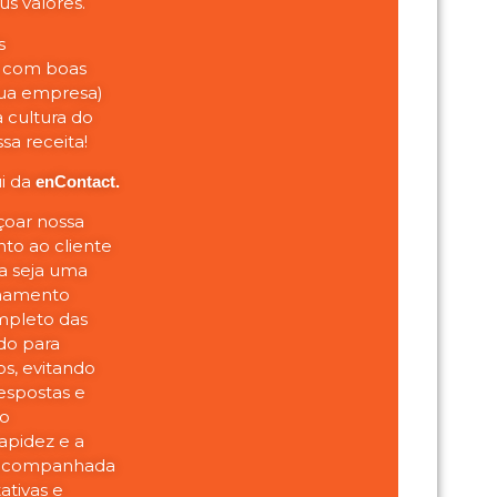
s valores.
s
az com boas
sua empresa)
a cultura do
sa receita!
ui da
enContact.
oar nossa
to ao cliente
a seja uma
onamento
mpleto das
ado para
os, evitando
espostas e
no
apidez e a
r acompanhada
ativas e