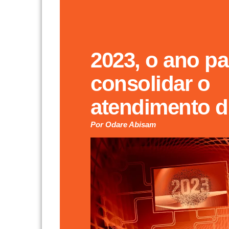
2023, o ano pa
consolidar o
atendimento di
Por Odare Abisam