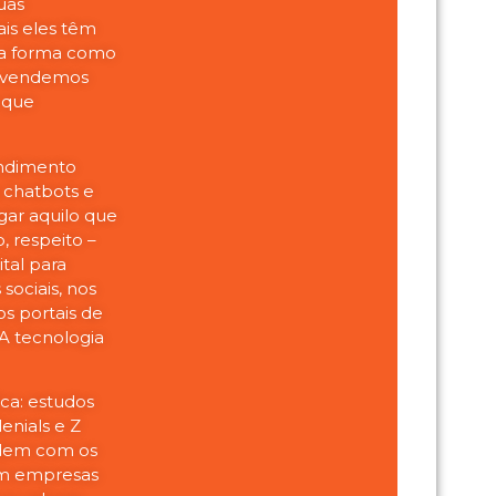
uas
ais eles têm
a a forma como
 vendemos
 que
endimento
, chatbots e
gar aquilo que
, respeito –
tal para
sociais, nos
s portais de
 A tecnologia
ica: estudos
enials e Z
rdem com os
am empresas