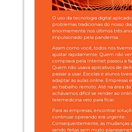
O uso da tecnologia digital aplicad
problemas tradicionais do nosso dia
enormemente nos últimos três ano
impulsionado pela pandemia.
Assim como você, todos nós tivemo
ajustar rapidamente. Quem não ven
comprava pela Internet passou a faz
Quem não usava aplicativos de deli
passar a usar. Escolas e alunos tive
adaptar às aulas online. Empresas e
ao trabalho remoto. Até na área da
achávamos difícil se render ao onlin
telemedicina veio para ficar.
Para as empresas, encontrar soluçõ
continuar operando era urgente.
Consequentemente, as mudanças 
sendo feitas sem muito planejame