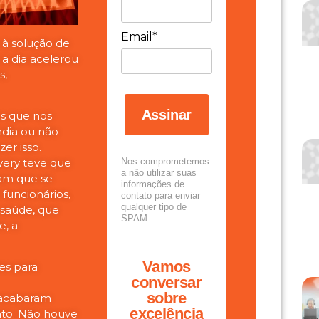
Email*
o à solução de
 a dia acelerou
s,
Assinar
s que nos
dia ou não
er isso.
very teve que
Nos comprometemos
a não utilizar suas
ram que se
informações de
 funcionários,
contato para enviar
qualquer tipo de
 saúde, que
SPAM.
e, a
Vamos
es para
conversar
sobre
acabaram
excelência
nto. Não houve