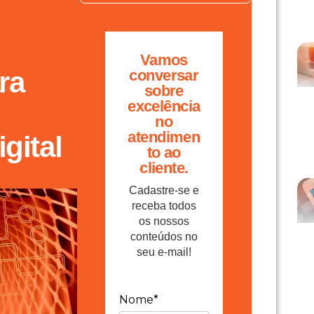
Vamos
ra
conversar
sobre
excelência
no
atendimen
gital
to ao
cliente.
Cadastre-se e
receba todos
os nossos
conteúdos no
seu e-mail!
Nome*