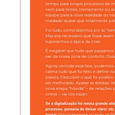
tempo para longos processos de im
nem para testes, treinamento ou a
equipe para a nova realidade do tr
mediado quase que totalmente pela
Foi tudo, como dizemos por aí, “sem
Mas era necessário que fosse assim
superarmos o ápice da crise.
É inegável que tudo que passamos 
sair da nossa zona de conforto. Ousar
Agora, vencida essa fase, podemos 
calma tudo que foi feito e definir 
passos. Descobrir o que foi positiv
ser melhorado. Aparar as arestas. V
nova etapa “híbrida” – de relações p
online – vai nos trazer.
Se a digitalização foi nossa grande ali
processo, gostaria de deixar claro: ela
Principalmente quando se fa
basta!