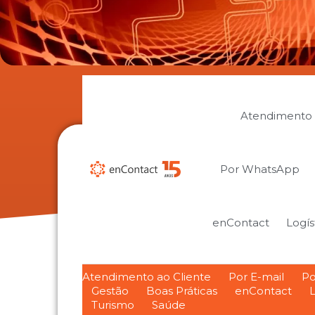
Atendimento 
Por WhatsApp
enContact
Logís
Atendimento ao Cliente
Por E-mail
Po
Gestão
Boas Práticas
enContact
L
Turismo
Saúde